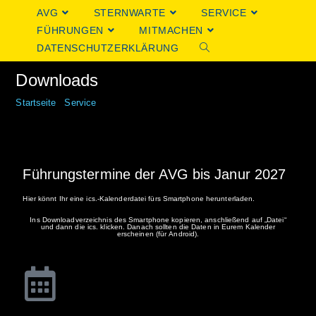
AVG
STERNWARTE
SERVICE
FÜHRUNGEN
MITMACHEN
DATENSCHUTZERKLÄRUNG
Downloads
Startseite
Service
Führungstermine der AVG bis Janur 2027
Hier könnt Ihr eine ics.-Kalenderdatei fürs Smartphone herunterladen.
Ins Downloadverzeichnis des Smartphone kopieren, anschließend auf „Datei“
und dann die ics. klicken. Danach sollten die Daten in Eurem Kalender
erscheinen (für Android).